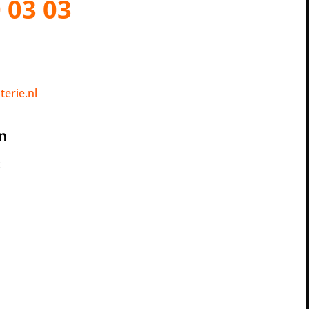
 03 03
erie.nl
n
: