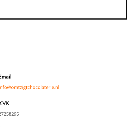
Email
info@omtzigtchocolaterie.nl
KVK
27258295